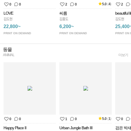
5.0
(
4
)
0
0
2
0
2
LOVE
씨름
beautiful li
김도현
김홍도
김도현
22,800~
6,200~
25,400
PRINT ON DEMAND
PRINT ON DEMAND
PRINT ON
동물
ANIMAL
더보기
5.0
(
1
)
0
0
1
0
0
Happy Place II
Urban Jungle Bath III
검은 박