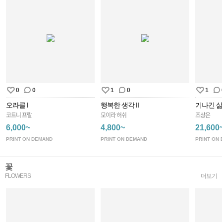
0
0
1
0
1
오라클 I
행복한 생각 II
코트니 프랄
모이라 허쉬
조상은
6,000~
4,800~
21,600
PRINT ON DEMAND
PRINT ON DEMAND
PRINT ON
꽃
FLOWERS
더보기