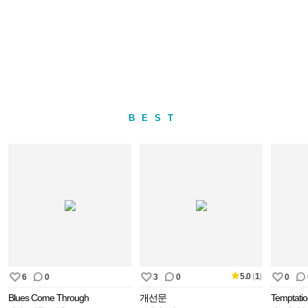
BEST
5.0
(
1
)
6
0
3
0
0
Blues Come Through
개선문
Temptati