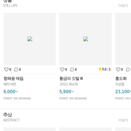
정물
STILL LIFE
더보기
5.0
(
1
)
0
0
0
0
0
항해용 매듭
황금의 깃털 III
홍도화
메리 어번
크리스 파슈케
이상열
6,000~
5,900~
23,100
PRINT ON DEMAND
PRINT ON DEMAND
PRINT ON
추상
ABSTRACT
더보기