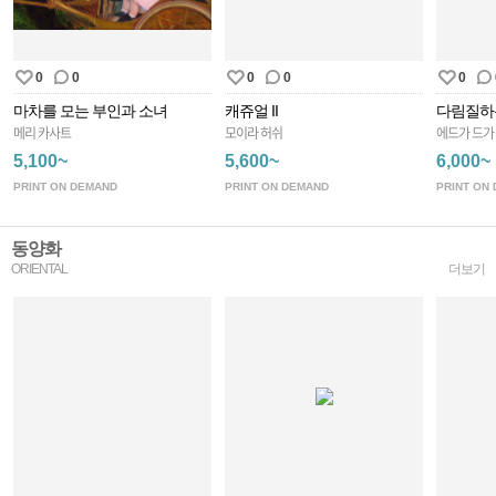
0
0
0
0
0
마차를 모는 부인과 소녀
캐쥬얼 II
다림질하
메리 카사트
모이라 허쉬
에드가 드가
5,100~
5,600~
6,000~
PRINT ON DEMAND
PRINT ON DEMAND
PRINT ON
동양화
ORIENTAL
더보기