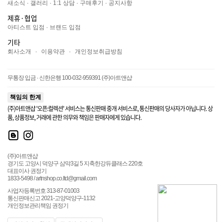
새소식
·
갤러리
·
1:1 상담
·
구매후기
·
공지사항
제휴·협업
아티스트 입점
·
브랜드 입점
기타
회사소개
·
이용약관
·
개인정보취급방침
무통장 입금 · 신한은행 100-032-959391 (주)아트앤샵
책임의 한계
(주)아트앤샵 '오픈:컬렉션' 서비스는 통신판매 중개 서비스로, 통신판매의 당사자가 아닙니다. 상
품, 상품정보, 거래에 관한 의무와 책임은 판매자에게 있습니다.
(주)아트앤샵
경기도 고양시 덕양구 삼막3길 5 지축한강듀클래스 220호
대표이사 권정기
1833-5498 / artnshop.co.ltd@gmail.com
사업자등록번호 313-87-01003
통신판매신고 2021-고양덕양구-1132
개인정보관리책임 권정기