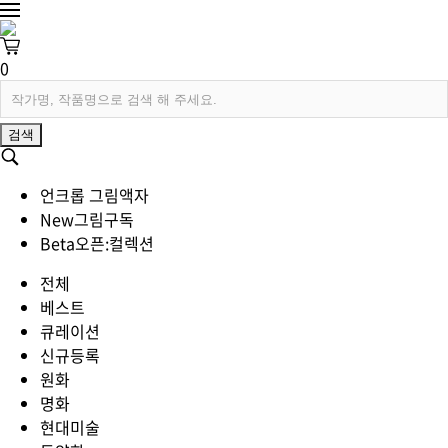
0
검색
언크롭 그림액자
New
그림구독
Beta
오픈:컬렉션
전체
베스트
큐레이션
신규등록
원화
명화
현대미술