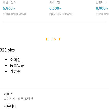
제임스 빈스
메리 어번
단휘 나이
5,900~
6,000~
6,900~
PRINT ON DEMAND
PRINT ON DEMAND
PRINT ON
LIST
320 pics
조회순
등록일순
리뷰순
서비스
그림액자
·
오픈:컬렉션
커뮤니티