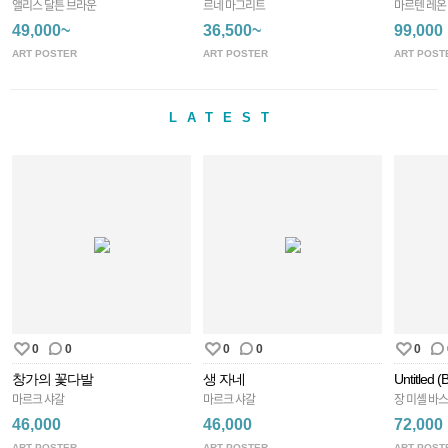
앨리스 달튼 브라운
르네 마그리트
마르텐 레온
49,000~
36,500~
99,000
ART POSTER
ART POSTER
ART POST
LATEST
0
0
0
0
0
창가의 꽃다발
생 자네
Untitled (
마르크 샤갈
마르크 샤갈
장 미셸 바
46,000
46,000
72,000
ART POSTER
ART POSTER
ART POST