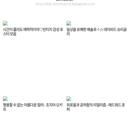
Since 2018. artnshop.co.ltd@gmail.com
시간이 흘러도 매력적이야♡빈티지 감성 포
일상을 유쾌한 예술로~! ☆ 데이비드 슈리글
스터 모음
리
형용할 수 없는 아름다운 컬러 - 조지아 오키
외로움과 공허함의 리얼리즘 - 에드워드 호
프
퍼