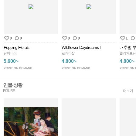
0
0
0
0
1
Popping Florals
Wildflower Daydreams I
내추럴 부
단휘 나이
로라 마샬
쥴리아 프린
5,600~
4,800~
4,800~
PRINT ON DEMAND
PRINT ON DEMAND
PRINT ON
인물·상황
FIGURE
더보기