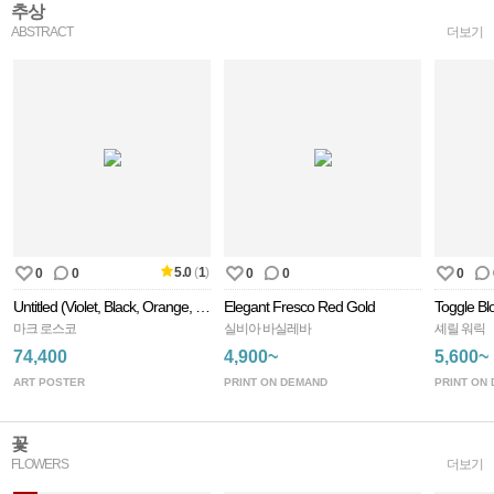
추상
ABSTRACT
더보기
5.0
(
1
)
0
0
0
0
0
Untitled (Violet, Black, Orange, Yellow On White And Red), 1949
Elegant Fresco Red Gold
Toggle Bl
마크 로스코
실비아 바실레바
셰릴 워릭
74,400
4,900~
5,600~
ART POSTER
PRINT ON DEMAND
PRINT ON
꽃
FLOWERS
더보기