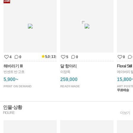
UHR
5.0
(
13
)
4
0
5
0
0
해바라기 III
달 항아리
Floral Stil
빈센트 반 고흐
이장옥
에이버리 
5,900~
259,000
15,800
PRINT ON DEMAND
READY-MADE
ART POST
무료배송
인물·상황
FIGURE
더보기