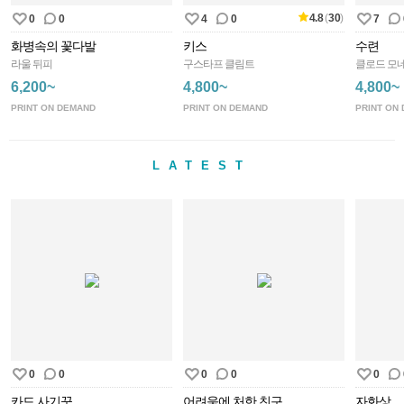
4.8
(
30
)
0
0
4
0
7
화병속의 꽃다발
키스
수련
라울 뒤피
구스타프 클림트
클로드 모
6,200~
4,800~
4,800~
PRINT ON DEMAND
PRINT ON DEMAND
PRINT ON
LATEST
0
0
0
0
0
카드 사기꾼
어려움에 처한 친구
자화상