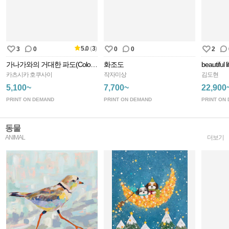
5.0
(
3
)
3
0
0
0
2
가나가와의 거대한 파도(Color Rev)
화조도
beautiful li
카츠시카 호쿠사이
작자미상
김도현
5,100~
7,700~
22,900
PRINT ON DEMAND
PRINT ON DEMAND
PRINT ON
동물
ANIMAL
더보기