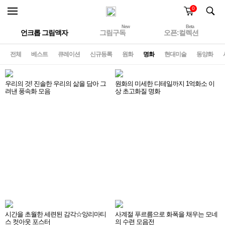
0
New
Beta
언크롭 그림액자
그림구독
오픈:컬렉션
전체
베스트
큐레이션
신규등록
원화
명화
현대미술
동양화
우리의 것! 진솔한 우리의 삶을 담아 그
원화의 미세한 디테일까지 1억화소 이
려낸 풍속화 모음
상 초고화질 명화
시간을 초월한 세련된 감각☆앙리마티
사계절 푸르름으로 화폭을 채우는 모네
스 컷아웃 포스터
의 수련 모음전