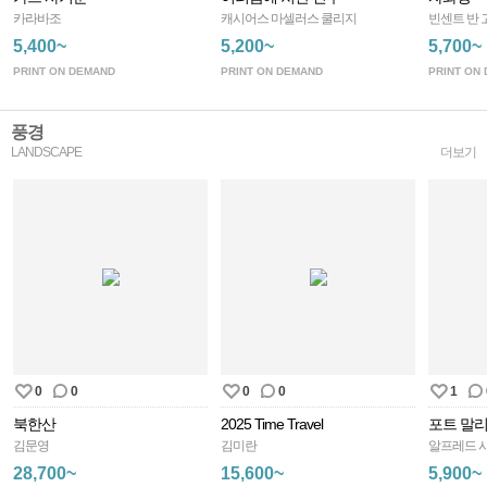
카라바조
캐시어스 마셀러스 쿨리지
빈센트 반 
5,400~
5,200~
5,700~
PRINT ON DEMAND
PRINT ON DEMAND
PRINT ON
풍경
LANDSCAPE
더보기
0
0
0
0
1
북한산
2025 Time Travel
포트 말리
김문영
김미란
알프레드 
28,700~
15,600~
5,900~