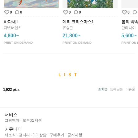
0
0
0
0
0
바다새 l
메리 크리스마스1
봄의 약
지넷 버텐츠
유승근
단휘 나이
4,800~
21,800~
5,600~
PRINT ON DEMAND
PRINT ON DEMAND
PRINT ON
LIST
조회순
등록일순
리뷰순
1,922 pics
서비스
그림액자
·
오픈:컬렉션
커뮤니티
새소식
·
갤러리
·
1:1 상담
·
구매후기
·
공지사항