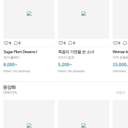
0
0
0
0
0
Sugar Plum Dreams I
죽음의 가면을 쓴 소녀
Woman f
앤 타볼레티
프리다 칼로
자우 윤봉
6,000~
5,200~
15,000
PRINT ON DEMAND
PRINT ON DEMAND
ORIGINAL
동양화
ORIENTAL
더보기