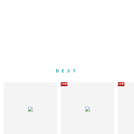
BEST
UHR
UHR