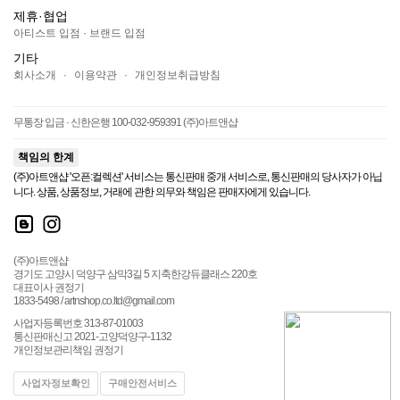
제휴·협업
아티스트 입점
·
브랜드 입점
기타
회사소개
·
이용약관
·
개인정보취급방침
무통장 입금 · 신한은행 100-032-959391 (주)아트앤샵
책임의 한계
(주)아트앤샵 '오픈:컬렉션' 서비스는 통신판매 중개 서비스로, 통신판매의 당사자가 아닙
니다. 상품, 상품정보, 거래에 관한 의무와 책임은 판매자에게 있습니다.
(주)아트앤샵
경기도 고양시 덕양구 삼막3길 5 지축한강듀클래스 220호
대표이사 권정기
1833-5498 / artnshop.co.ltd@gmail.com
사업자등록번호 313-87-01003
통신판매신고 2021-고양덕양구-1132
개인정보관리책임 권정기
사업자정보확인
구매안전서비스